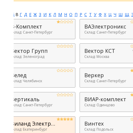
Б
В
Г
Д
Е
Ж
З
И
К
Л
М
Н
О
П
Р
С
Т
У
Ф
Х
Ц
Ч
Ш
Щ
Э
Ю
Я
В-Комплект
ВАЭлектроникс
клад: Санкт-Петербург
Склад: Санкт-Петербург
Вектор Групп
Вектор КСТ
товаров
17
клад: Зеленоград
Склад: Москва
Велед
Веркер
клад: Челябинск
Склад: Санкт-Петербург
Вертикаль
ВИАР-комплект
клад: Санкт-Петербург
Склад: Одинцово
Виланд Электрик РУС
Винтех
клад: Екатеринбург
Склад: Подольск