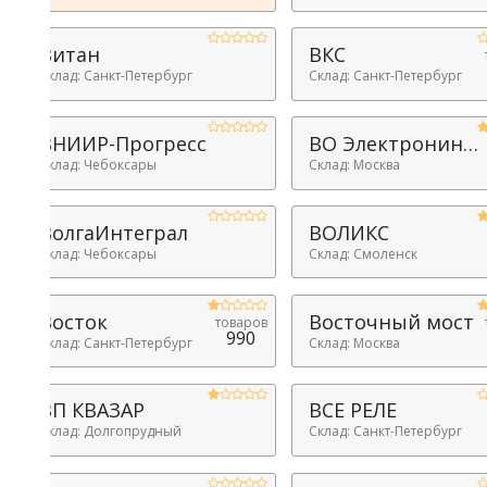
Витан
ВКС
товаров
19998
клад: Санкт-Петербург
Склад: Санкт-Петербург
ВНИИР-Прогресс
ВО Электронинторг
клад: Чебоксары
Склад: Москва
ВолгаИнтеграл
ВОЛИКС
клад: Чебоксары
Склад: Смоленск
Восток
Восточный мост
товаров
товаров
990
459
клад: Санкт-Петербург
Склад: Москва
ВП КВАЗАР
ВСЕ РЕЛЕ
клад: Долгопрудный
Склад: Санкт-Петербург