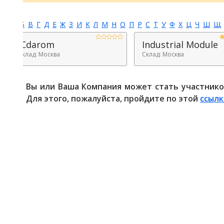
Б
В
Г
Д
Е
Ж
З
И
К
Л
М
Н
О
П
Р
С
Т
У
Ф
Х
Ц
Ч
Ш
Щ
Э
Ю
ICdarom
Industrial Module
клад: Москва
Склад: Москва
Вы или Ваша Компания может стать участником си
Для этого, пожалуйста, пройдите по этой
ссылке
.