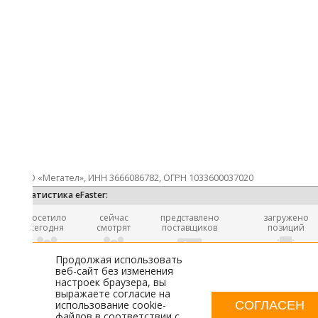
 «Мегател», ИНН 3666086782, ОГРН 1033600037020
атистика eFaster:
осетило
сейчас
представлено
загружено
сегодня
смотрят
поставщиков
позиций
714
32
1189
25 067 862
Продолжая использовать
веб-сайт без изменения
настроек браузера, вы
выражаете согласие на
О ПОИСКОВИКЕ
СОГЛАСЕН
использование cookie-
файлов в соответствии с
УЧАСТИЕ В ПОИСКЕ