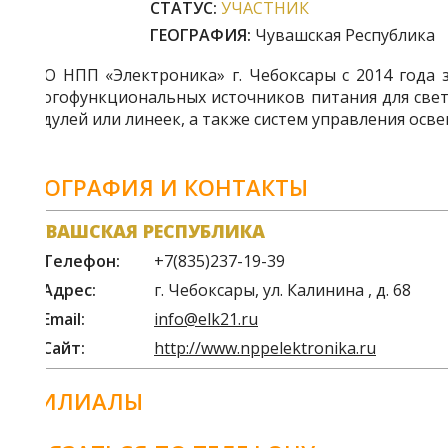
СТАТУС:
УЧАСТНИК
ГЕОГРАФИЯ:
Чувашская Республика
О НПП «Электроника» г. Чебоксары с 2014 года зани
огофункциональных источников питания для светодио
дулей или линеек, а также систем управления освещен
едприятие ООО НПП «Электроника» г. Чебоксары о
оектирования, прототипирования до производства с
ЕОГРАФИЯ И КОНТАКТЫ
оходят контроль качества на автоматизированном 
дежностью, функциональностью, энергоэффективностью
ВАШСКАЯ РЕСПУБЛИКА
едприятие динамично развивается внедряя передовые
Телефон:
+7(835)237-19-39
оей продукции.
Адрес:
г. Чебоксары, ул. Калинина , д. 68
Email:
info@elk21.ru
Сайт:
http://www.nppelektronika.ru
ИЛИАЛЫ