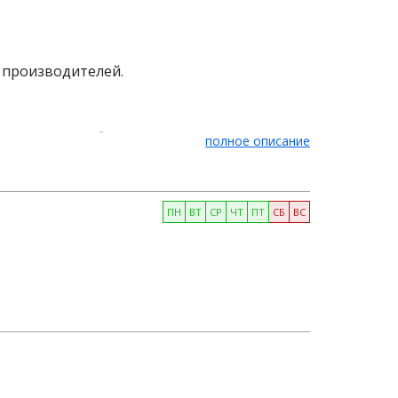
 производителей.
ов питания, оборудования, измерительных
полное описание
ПН
ВТ
СР
ЧТ
ПТ
СБ
ВС