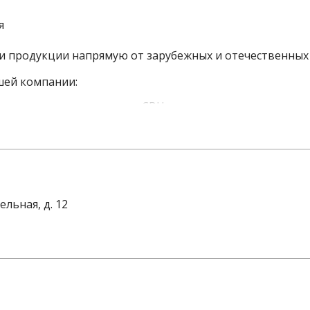
я
и продукции напрямую от зарубежных и отечественных
шей компании:
ых, электротехнических, СВЧ компонентов, источник
тных плат;
зработка проекта и техническое реализация.
фицированные сотрудники.
ельная, д. 12
оставки электронных компонентов превышает 7 лет.
глубокие познания в этой отрасли.