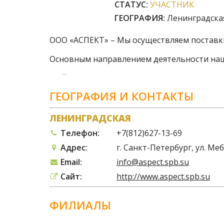
СТАТУС:
УЧАСТНИК
ГЕОГРАФИЯ:
Ленинградска
ООО «АСПЕКТ» – Мы осуществляем поставк
Основным направлением деятельности на
Поставка широкого спектра электронн
приборов;
ГЕОГРАФИЯ И КОНТАКТЫ
Разработка, дизайн, производство печа
Изготовление продукции "под ключ", ра
ЛЕНИНГРАДСКАЯ
Телефон:
+7(812)627-13-69
В нашей компании работают высоко квали
Адрес:
г. Санкт-Петербург, ул. Меб
Опыт работы наших сотрудников в сфере п
Email:
info@aspect.spb.su
За это время наши специалисты преобрели 
Сайт:
http://www.aspect.spb.su
ФИЛИАЛЫ