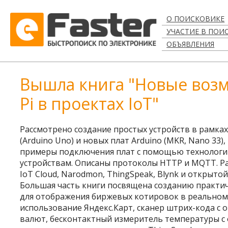
О ПОИСКОВИКЕ
УЧАСТИЕ В ПОИ
ОБЪЯВЛЕНИЯ
Вышла книга "Новые возмо
Pi в проектах IoT"
Рассмотрено создание простых устройств в рамка
(Arduino Uno) и новых плат Arduino (MKR, Nano 33
примеры подключения плат с помощью технологий Et
устройствам. Описаны протоколы HTTP и MQTT. Р
IoT Cloud, Narodmon, ThingSpeak, Blynk и открыто
Большая часть книги посвящена созданию практич
для отображения биржевых котировок в реальном 
использование Яндекс.Карт, сканер штрих-кода с 
валют, бесконтактный измеритель температуры с 