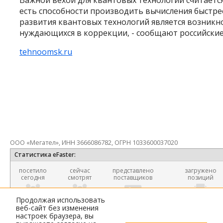
Важной вехой для квантовых технологий считаетс
есть способности производить вычисления быстрее
развития квантовых технологий является возникн
нуждающихся в коррекции, - сообщают российские
tehnoomsk.ru
ООО «Мегател», ИНН 3666086782, ОГРН 1033600037020
Статистика eFaster:
посетило
сейчас
представлено
загружено
сегодня
смотрят
поставщиков
позиций
100
24
1189
25 067 8
Продолжая использовать
веб-сайт без изменения
настроек браузера, вы