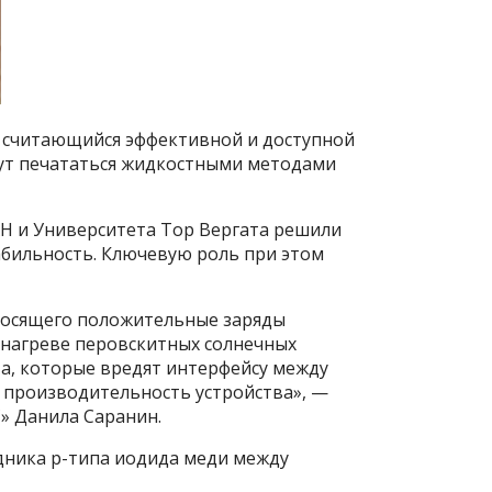
 считающийся эффективной и доступной
гут печататься жидкостными методами
Н и Университета Тор Вергата решили
бильность. Ключевую роль при этом
еносящего положительные заряды
м нагреве перовскитных солнечных
а, которые вредят интерфейсу между
и производительность устройства», —
» Данила Саранин.
дника p-типа иодида меди между