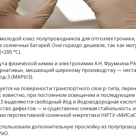
молодой класс полупроводников для оптоэлектроники,
 солнечных батарей. Они гораздо дешевле, так как мо
<200 °C).
та физической химии и электрохимии А.Н. Фрумкина РА
ернативы», мешающий широкому производству — неста
д-3 (MAPbI3).
уется на поверхности транспортного слоя p-типа, пер
Как известно, при постоянном освещении и последующе
3 выделяются свободный йод и йодоводородная кислот
ество дефектов — и существенно снижая стабильность 
рии перспективной солнечной энергетики НИТУ «МИСиС
использовали дополнительную прослойку из полупрово
NiO.