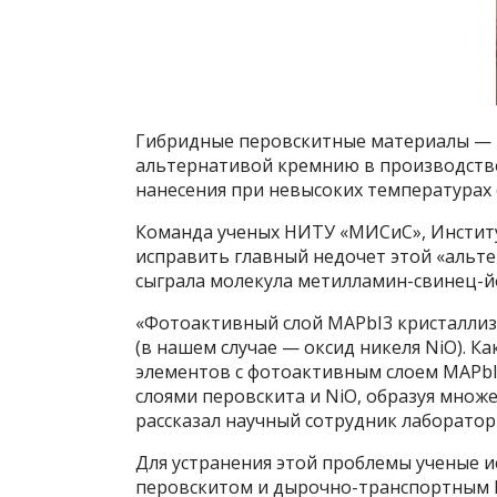
Гибридные перовскитные материалы — 
альтернативой кремнию в производстве
нанесения при невысоких температурах (
Команда ученых НИТУ «МИСиС», Институ
исправить главный недочет этой «альт
сыграла молекула метилламин-свинец-йо
«Фотоактивный слой MAPbI3 кристаллиз
(в нашем случае — оксид никеля NiO). 
элементов с фотоактивным слоем MAPbI
слоями перовскита и NiO, образуя множ
рассказал научный сотрудник лаборато
Для устранения этой проблемы ученые 
перовскитом и дырочно-транспортным 