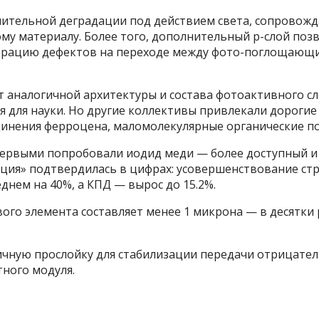
мительной деградации под действием света, сопровож
му материалу. Более того, дополнительный p-слой поз
нтрацию дефектов на переходе между фото-поглощающ
 аналогичной архитектуры и состава фотоактивного сл
я для науки. Но другие коллективы привлекали дорогие
инения ферроцена, маломолекулярные органические п
ервыми попробовали иодид меди — более доступный и
иция» подтвердилась в цифрах: усовершенствование ст
днем на 40%, а КПД — вырос до 15.2%.
ого элемента составляет менее 1 микрона — в десятки
ичную прослойку для стабилизации передачи отрицател
ного модуля.