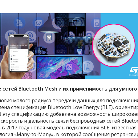
е сетей Bluetooth Mesh и их применимость для умного
логия малого радиуса передачи данных для подключен
лена спецификация Bluetooth Low Energy (BLE), ориент
 В эту спецификацию добавлена возможность широковещ
скорость и дальность связи беспроводных сетей Blueto
 в 2017 году новая модель подключения BLE, известная к
огия «Many-to-Many», в которой сообщения ретранслир