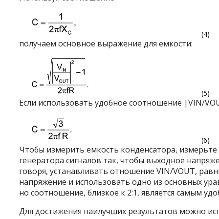
(4)
получаем основное выражение для емкости:
(5)
Если использовать удобное соотношение |V
IN
/V
O
(6)
Чтобы измерить емкость конденсатора, измерьте 
генератора сигналов так, чтобы выходное напряж
говоря, устанавливать отношение V
IN
/V
OUT
, рав
напряжение и использовать одно из основных ура
но соотношение, близкое к 2:1, является самым у
Для достижения наилучших результатов можно ис