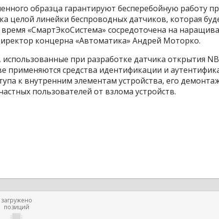
ленного образца гарантируют бесперебойную работу п
а целой линейки беспроводных датчиков, которая буде
е время «СмартЭкоСистема» сосредоточена на наращив
 директор концерна «Автоматика» Андрей Моторко.
, использованные при разработке датчика открытия NB
тве применяются средства идентификации и аутентифик
тупа к внутренним элементам устройства, его демонта
частных пользователей от взлома устройств.
загружено
позиций