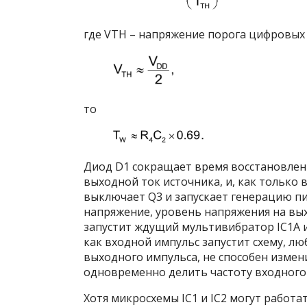
где V
TH
– напряжение порога цифровых 
то
Диод D
1
сокращает время восстановлени
выходной ток источника, и, как только 
выключает Q
3
и запускает генерацию п
напряжение, уровень напряжения на вы
запустит ждущий мультивибратор IC
1A
и
как входной импульс запустит схему, 
выходного импульса, не способен измени
одновременно делить частоту входного 
Хотя микросхемы IC
1
и IC
2
могут работат