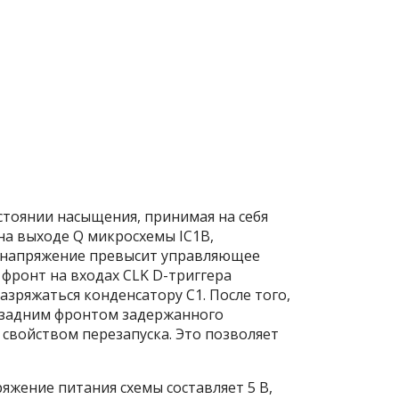
стоянии насыщения, принимая на себя
 на выходе Q микросхемы IC
1B
,
е напряжение превысит управляющее
фронт на входах CLK D-триггера
разряжаться конденсатору C
1
. После того,
д задним фронтом задержанного
 свойством перезапуска. Это позволяет
яжение питания схемы составляет 5 В,