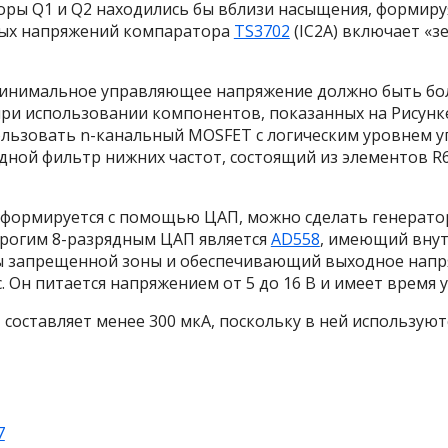
оры Q
1
и Q
2
находились бы вблизи насыщения, формиру
ных напряжений компаратора
TS3702
(IC
2A
) включает «з
минимальное управляющее напряжение должно быть б
при использовании компонентов, показанных на Рисунке 
льзовать n-канальный MOSFET с логическим уровнем у
дной фильтр нижних частот, состоящий из элементов R
 формируется с помощью ЦАП, можно сделать генерато
рогим 8-разрядным ЦАП является
AD558
, имеющий вну
 запрещенной зоны и обеспечивающий выходное напряже
 Он питается напряжением от 5 до 16 В и имеет время у
 составляет менее 300 мкА, поскольку в ней использу
7