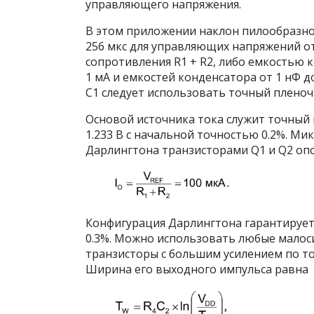
управляющего напряжения.
В этом приложении наклон пилообразног
256 мкс для управляющих напряжений от 
сопротивления R
1
+ R
2
, либо емкостью 
1 мА и емкостей конденсатора от 1 нФ д
C
1
следует использовать точный пленоч
Основой источника тока служит точны
1.233 В с начальной точностью 0.2%. М
Дарлингтона транзисторами Q
1
и Q
2
оп
Конфигурация Дарлингтона гарантирует,
0.3%. Можно использовать любые малос
транзисторы с большим усилением по то
Ширина его выходного импульса равна