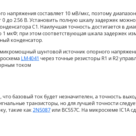
о напряжения составляет 10 мВ/мкс, поэтому диапазо
0 до 2.56 В. Установить полную шкалу задержек можно,
конденсатора C
1
. Наилучшая точность достигается в диа
о 1 мкФ; при этом соответствующая шкала задержек измен
ный конденсатор.
й микромощный шунтовой источник опорного напряжени
икросхема
LM4041
через точные резисторы R
1
и R
2
управл
орным током
 что базовый ток будет незначителен, а точность выхо
игнальные транзисторы, но для лучшей точности след
ку, такие как
2N5087
или BC557C. На микросхеме IC
1A
с