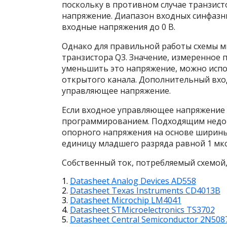
поскольку в противном случае транзист
напряжение. Диапазон входных синфаз
входные напряжения до 0 В.
Однако для правильной работы схемы 
транзистора Q
3
. Значение, измеренное 
уменьшить это напряжение, можно испо
открытого канала. Дополнительный вхо
управляющее напряжение.
Если входное управляющее напряжение
программированием. Подходящим недо
опорного напряжения на основе ширины
единицу младшего разряда равной 1 мкс.
Собственный ток, потребляемый схемой,
Datasheet Analog Devices AD558
Datasheet Texas Instruments CD4013B
Datasheet Microchip LM4041
Datasheet STMicroelectronics TS3702
Datasheet Central Semiconductor 2N508