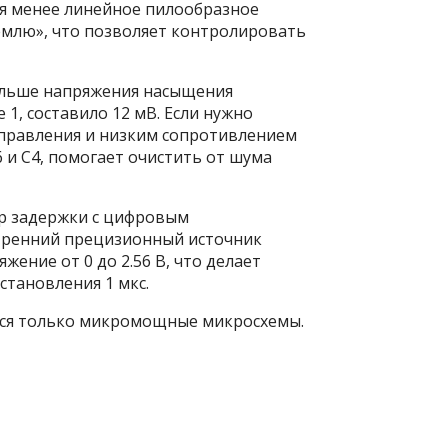
я менее линейное пилообразное
емлю», что позволяет контролировать
ольше напряжения насыщения
1, составило 12 мВ. Если нужно
правления и низким сопротивлением
6
и C
4
, помогает очистить от шума
р задержки с цифровым
тренний прецизионный источник
ние от 0 до 2.56 В, что делает
становления 1 мкс.
ются только микромощные микросхемы.