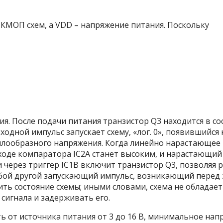
КМОП схем, а V
DD
– напряжение питания. Поскольку
я. После подачи питания транзистор Q
3
находится в со
входной импульс запускает схему, «лог. 0», появившийся
илообразного напряжения. Когда линейно нарастающе
ходе компаратора IC
2A
станет высоким, и нарастающий 
 через триггер IC
1B
включит транзистор Q
3
, позволяя 
любой другой запускающий импульс, возникающий пере
ть состояние схемы; иными словами, схема не обладает
сигнала и задерживать его.
ь от источника питания от 3 до 16 В, минимальное напр