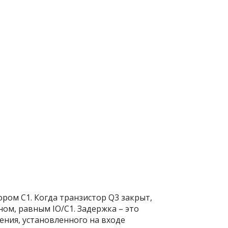
ором C
1
. Когда транзистор Q
3
закрыт,
ном, равным I
O
/C
1
. Задержка – это
ения, установленного на входе