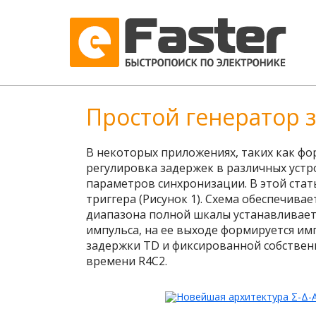
Простой генератор 
В некоторых приложениях, таких как ф
регулировка задержек в различных уст
параметров синхронизации. В этой ста
триггера (Рисунок 1). Схема обеспечив
диапазона полной шкалы устанавливает
импульса, на ее выходе формируется и
задержки T
D
и фиксированной собствен
времени R
4
C
2
.