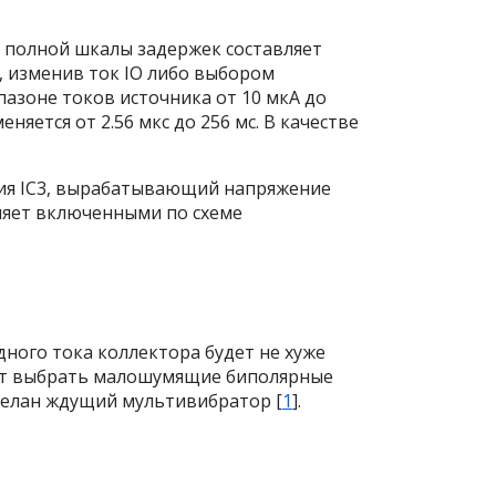
н полной шкалы задержек составляет
 изменив ток I
O
либо выбором
пазоне токов источника от 10 мкА до
яется от 2.56 мкс до 256 мс. В качестве
я IC
3
, вырабатывающий напряжение
яет включенными по схеме
дного тока коллектора будет не хуже
ует выбрать малошумящие биполярные
делан ждущий мультивибратор [
1
].