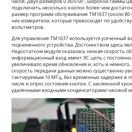
часов. Двух размеров 0.36/0.56", широкой гаммы 
подключить несколько кнопок более чем достаточ
размер программ обслуживания TM1637 (около 80 б
них измерители, которые превосходят по удобств
вольтметров.
Для управления TM1637 используется усеченный в
подчиненного устройства. Достоинством здесь яв
Недостатком модуля оказалась низкая скорость о
информационный вход имеет RC цепь с постоянной
увеличивало время обновления и, хоть и немного
скорость передачи данных можно существенно уве
тактируемым 10 МГц, без временных задержек в п
числе и опрос состояния кнопок. С заклеенной кр
удаленными входными конденсаторами часовой ин