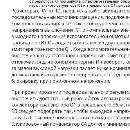
от резистора R
T
при запуске, от вспомогательной обм
параллельного регулятора IC
2
и транзистора Q
1
при раб
Резисторы с R
A
по R
D
, параллельный стабилизатор
последовательный источник смещения, подключа
компонентов выбираются так, чтобы уровень нап
напряжением выключения IC
1
и номинальным зна
выходного напряжения вспомогательной обмотки с
проводное «ИЛИ» подается большее из двух напр
эмиттере транзистора Q
1
. Когда вспомогательная
обеспечивают достаточное напряжение, эмиттер 
отключается для экономии энергии. И наоборот, к
за малой выходной нагрузки падает ниже номинал
должна включать резистор непрерывного подзаря
блокировку при пониженном напряжении.
При проектировании последовательного регулято
обеспечить достаточный рабочий ток для микросх
коллектора транзистора Q
1
в пределах его област
R
B
следует подобрать так, чтобы выходное напря
запуска IC
1
и ниже номинального выходного напря
Блокировочный конденсатор C
A
должен минимизи