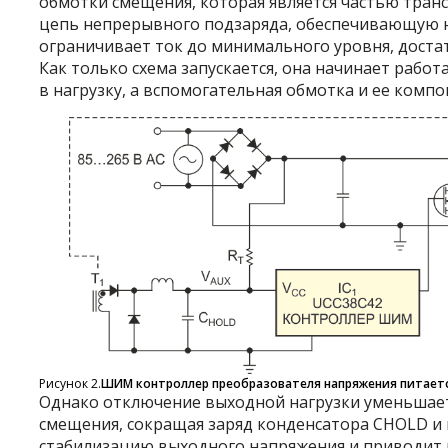
обмотки смещения, которая является частью тран
цепь непрерывного подзаряда, обеспечивающую н
ограничивает ток до минимального уровня, достат
Как только схема запускается, она начинает рабо
в нагрузку, а вспомогательная обмотка и ее ком
Рисунок 2.
ШИМ контроллер преобразователя напряжения питает
Однако отключение выходной нагрузки уменьшае
смещения, сокращая заряд конденсатора C
HOLD
и 
стабилизацию выходного напряжения и приводит 