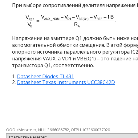
При выборе сопротивлений делителя напряжения 
Напряжение на эмиттере Q
1
должно быть ниже но
вспомогательной обмотки смещения. В этой форм
опорного источника параллельного регулятора IC
напряжения V
AUX
, а V
D1
и V
BE(Q1)
– это падение н
транзистора Q
1
, соответственно.
Datasheet Diodes TL431
Datasheet Texas Instruments UCC38C42D
ООО «Мегател», ИНН 3666086782, ОГРН 1033600037020
Статистика eFaster: