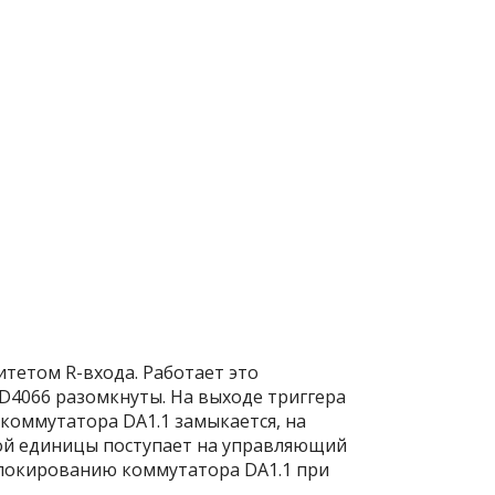
тетом R-входа. Работает это
4066 разомкнуты. На выходе триггера
 коммутатора DA1.1 замыкается, на
кой единицы поступает на управляющий
зблокированию коммутатора DA1.1 при