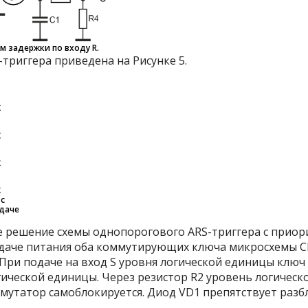
м задержки по входу R.
триггера приведена на Рисунке 5.
 с
одаче
 решение схемы однопорогового ARS-триггера с приори
даче питания оба коммутирующих ключа микросхемы CD
 При подаче на вход S уровня логической единицы ключ
гической единицы. Через резистор R2 уровень логичес
оммутатор самоблокируется. Диод VD1 препятствует ра