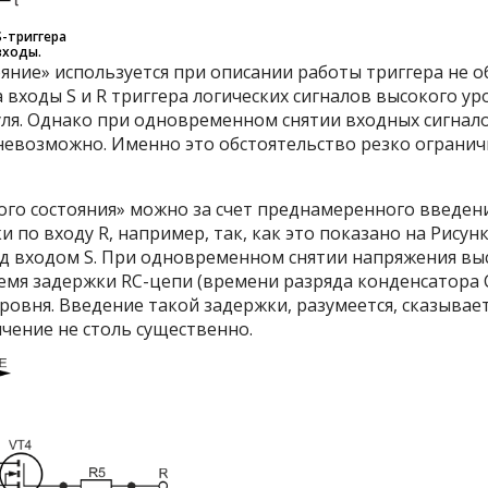
-триггера
входы.
ние» используется при описании работы триггера не об
а входы S и R триггера логических сигналов высокого у
уля. Однако при одновременном снятии входных сигнало
 невозможно. Именно это обстоятельство резко ограни
о состояния» можно за счет преднамеренного введени
 по входу R, например, так, как это показано на Рисун
д входом S. При одновременном снятии напряжения высо
мя задержки RC-цепи (времени разряда конденсатора C
ровня. Введение такой задержки, разумеется, сказывает
ичение не столь существенно.