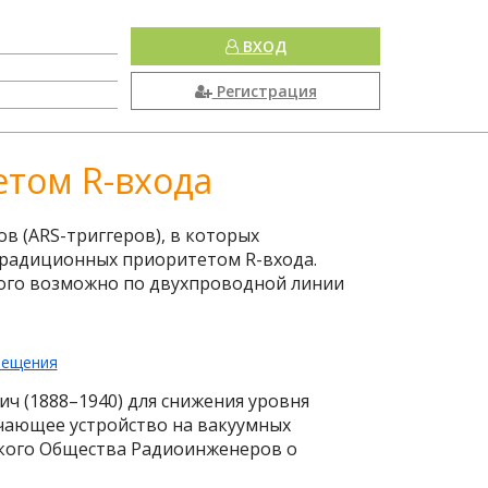
ВХОД
Регистрация
етом R-входа
в (ARS-триггеров), в которых
 традиционных приоритетом R-входа.
рого возможно по двухпроводной линии
ч (1888–1940) для снижения уровня
чающее устройство на вакуумных
йского Общества Радиоинженеров о