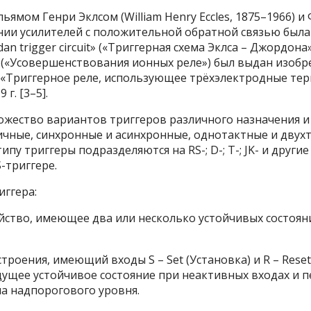
льямом Генри Эклсом (William Henry Eccles, 1875–1966
вании усилителей с положительной обратной связью была
dan trigger circuit» («Триггерная схема Эклса – Джордо
s» («Усовершенствования ионных реле») был выдан изобре
«Триггерное реле, использующее трёхэлектродные те
г. [3–5].
жество вариантов триггеров различного назначения и 
чные, синхронные и асинхронные, однотактные и двухт
ипу триггеры подразделяются на RS-; D-; T-; JK- и други
-триггере.
ггера:
йство, имеющее два или несколько устойчивых состоя
роения, имеющий входы S – Set (Установка) и R – Reset
ущее устойчивое состояние при неактивных входах и п
ла надпорогового уровня.