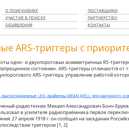
О ПОИСКОВИКЕ
ПОСТАВЩИКИ
УЧАСТИЕ В ПОИСКЕ
ПАРТНЕРСТВО
ОБЪЯВЛЕНИЯ
КОНТАКТЫ
вые ARS-триггеры с приорит
ты одно- и двухпороговых асимметричных RS-триггеро
«Запрещенное состояние». ARS-триггеры отличаются от
ухпорогового ARS-триггера, управление работой кото
й ученый-радиотехник Михаил Александрович Бонч-Бруеви
ользовал в усилителе радиоприёмника первое переклю
ния. 27 апреля 1918 г. он сообщил на заседании Росси
последствии триггером [1, 2].