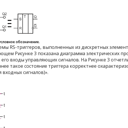
 условное обозначение.
емы RS-триггеров, выполненных из дискретных элементо
ующем Рисунке 3 показана диаграмма электрических пр
а его входы управляющих сигналов. На Рисунке 3 отчет
очнее такое состояние триггера корректнее охарактер
 входных сигналов)».