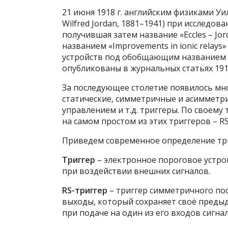
21 июня 1918 г. английским физиками Уи
Wilfred Jordan, 1881–1941) при исследо
получившая затем название «Eccles – Jor
названием «Improvements in ionic relay
устройств под обобщающим названием 
опубликованы в журнальных статьях 1919 
За последующее столетие появилось мно
статические, симметричные и асимметри
управлением и т.д. триггеры. По своему т
на самом простом из этих триггеров – RS
Приведем современное определение три
Триггер
– электронное пороговое устро
при воздействии внешних сигналов.
RS-триггер
– триггер симметричного пост
выходы, который сохраняет своё предыд
при подаче на один из его входов сигна