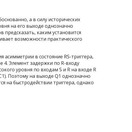
основанно, а в силу исторических
ровня на его выходе однозначно
в предсказать, каким установится
чивает возможности практического
я асимметрии в состояние RS-триггера,
ке 4. Элемент задержки по R-входу
кого уровня по входам S и R на входе R
1). Поэтому на выходе Q1 однозначно
ся на быстродействии триггера, однако