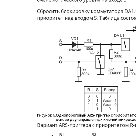
Сбросить блокировку коммутатора DA1.1
приоритет над входом S. Таблица состоя
Рисунок 6.
Однопороговый ARS-триггер с приоритето
основе двунаправленных ключей микросхе
Вариант ARS-триггера с приоритетом R-