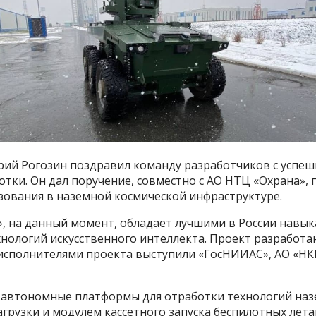
рий Рогозин поздравил команду разработчиков с успе
тки. Он дал поручение, совместно с АО НТЦ «Охрана»
зования в наземной космической инфраструктуре.
, на данный момент, обладает лучшими в России навы
нологий искусственного интеллекта. Проект разработа
исполнителями проекта выступили «ГосНИИАС», АО «Н
е автономные платформы для отработки технологий на
рузки и модулем кассетного запуска беспилотных лет