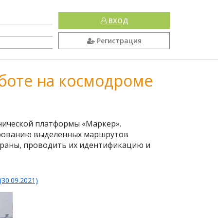
ВХОД
Регистрация
боте на космодроме
нической платформы «Маркер».
ированию выделенных маршрутов
храны, проводить их идентификацию и