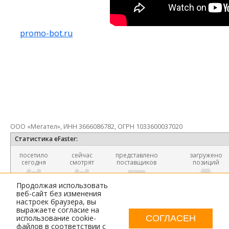
promo-bot.ru
ООО «Мегател», ИНН 3666086782, ОГРН 1033600037020
Статистика eFaster:
посетило
сейчас
представлено
загружено
сегодня
смотрят
поставщиков
позиций
1800
32
1189
25 067 8
Продолжая использовать
веб-сайт без изменения
настроек браузера, вы
выражаете согласие на
О ПОИСКОВИКЕ
СОГЛАСЕН
использование cookie-
файлов в соответствии с
УЧАСТИЕ В ПОИСКЕ