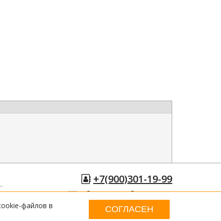
+7(900)301-19-99
efaster@efaster.ru
cookie-файлов в
СОГЛАСЕН
© 2026 eFaster.ru Все права защищены