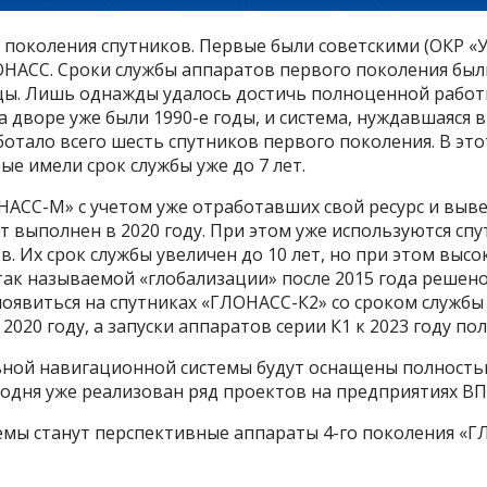
 поколения спутников. Первые были советскими (ОКР «Ур
АСС. Сроки службы аппаратов первого поколения были в
цы. Лишь однажды удалось достичь полноценной работы
 дворе уже были 1990-е годы, и система, нуждавшаяся в
аботало всего шесть спутников первого поколения. В э
е имели срок службы уже до 7 лет.
НАСС-М» с учетом уже отработавших свой ресурс и выв
ет выполнен в 2020 году. При этом уже используются с
ов. Их срок службы увеличен до 10 лет, но при этом вы
ак называемой «глобализации» после 2015 года решен
появиться на спутниках «ГЛОНАСС-К2» со сроком службы
2020 году, а запуски аппаратов серии К1 к 2023 году по
альной навигационной системы будут оснащены полнос
годня уже реализован ряд проектов на предприятиях ВП
мы станут перспективные аппараты 4-го поколения «Г