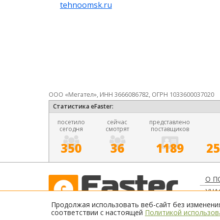
tehnoomsk.ru
ООО «Мегател», ИНН 3666086782, ОГРН 1033600037020
Статистика eFaster:
посетило
сейчас
представлено
сегодня
смотрят
поставщиков
350
36
1189
25
О П
УЧА
ОБЪ
Продолжая использовать веб-сайт без изменения
Сделано в студии "ALTERMAX"
соответствии с настоящей
Политикой использова