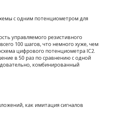
 схемы с одним потенциометром для
ность управляемого резистивного
сего 100 шагов, что немного хуже, чем
росхема цифрового потенциометра IC
2
.
ение в 50 раз по сравнению с одной
ледовательно, комбинированный
иложений, как имитация сигналов