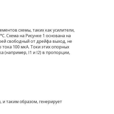
ментов схемы, таких как усилители,
. Схема на Рисунке 1 основана на
воей свободный от дрейфа выход, не
 тока 100 мкА. Токи этих опорных
ка (например, I
1
и I
2
) в пропорции,
, и таким образом, генерирует