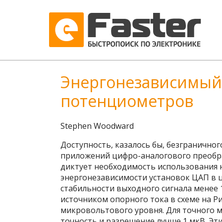
Энергонезависимый
потенциометров
Stephen Woodward
Доступность, казалось бы, безграничн
приложений цифро-аналогового преобра
диктует необходимость использования 
энергонезависимости установок ЦАП в 
стабильности выходного сигнала менее
источником опорного тока в схеме на Р
микровольтового уровня. Для точного 
точность и разрешение лучше 1 мкВ. Эт