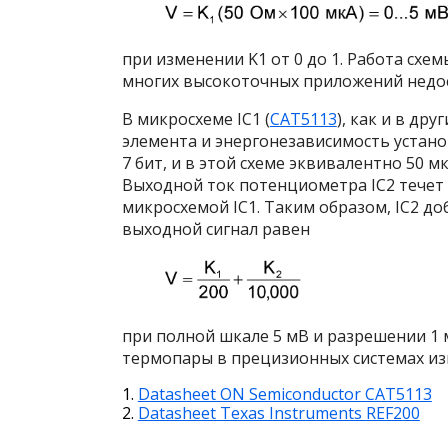
при изменении K
1
от 0 до 1. Работа схе
многих высокоточных приложений недо
В микросхеме IC
1
(
CAT5113
), как и в д
элемента и энергонезависимость установ
7 бит, и в этой схеме эквивалентно 50
Выходной ток потенциометра IC
2
течет 
микросхемой IC
1
. Таким образом, IC
2
доб
выходной сигнал равен
при полной шкале 5 мВ и разрешении 1 
термопары в прецизионных системах из
Datasheet ON Semiconductor CAT5113
Datasheet Texas Instruments REF200