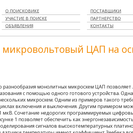
О ПОИСКОВИКЕ
ПОСТАВЩИКИ
УЧАСТИЕ В ПОИСКЕ
ПАРТНЕРСТВО
ОБЪЯВЛЕНИЯ
КОНТАКТЫ
 микровольтовый ЦАП на о
ого разнообразия монолитных микросхем ЦАП позволяет
зования с помощью одного готового устройства. Одн
нескольких микросхем. Одним из примеров такого треб
циклах включения и выключения. Другим примером мож
 1 мкВ. Сочетание недорогих программируемых цифров
исунке 1 позволяет обеспечить как энергонезависимость
моделирования сигналов высокотемпературных платин
и датчики температуры имеют коэффициент Зеебека все