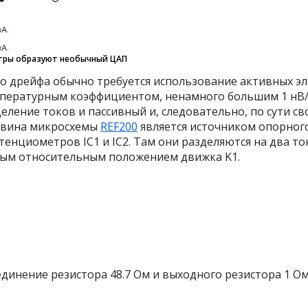
тры образуют необычный ЦАП
о дрейфа обычно требуется использование активных эле
пературным коэффициентом, ненамного большим 1 нВ/°C
деление токов и пассивный и, следовательно, по сути с
ловина микросхемы
REF200
является источником опорного
тенциометров IC
1
и IC
2
. Там они разделяются на два то
ным относительным положением движка K
1
.
инение резистора 48.7 Ом и выходного резистора 1 Ом