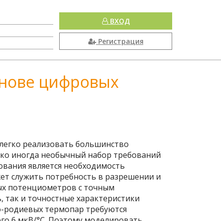
ВХОД
Регистрация
снове цифровых
 легко реализовать большинство
ако иногда необычный набор требований
ования является необходимость
ет служить потребность в разрешении и
ых потенциометров с точным
, так и точностные характеристики
о-родиевых термопар требуются
го 6 мкВ/°C. Поэтому моделировать