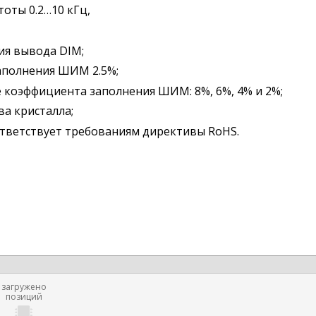
оты 0.2…10 кГц,
ия вывода DIM;
аполнения ШИМ 2.5%;
 коэффициента заполнения ШИМ: 8%, 6%, 4% и 2%;
а кристалла;
ответствует требованиям директивы RoHS.
загружено
позиций