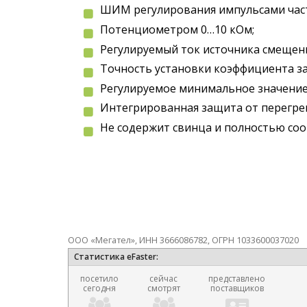
ШИМ регулирования импульсами част
Потенциометром 0…10 кОм;
Регулируемый ток источника смещен
Точность установки коэффициента з
Регулируемое минимальное значение
Интегрированная защита от перегрев
Не содержит свинца и полностью со
ООО «Мегател», ИНН 3666086782, ОГРН 1033600037020
Статистика eFaster:
посетило
сейчас
представлено
сегодня
смотрят
поставщиков